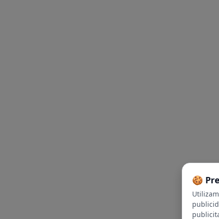
🍪 Pr
Utiliza
publici
publicit