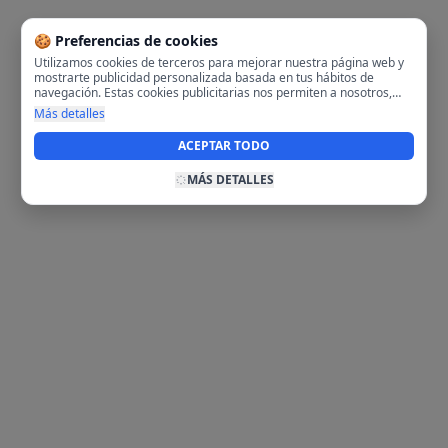
🍪 Preferencias de cookies
Utilizamos cookies de terceros para mejorar nuestra página web y
mostrarte publicidad personalizada basada en tus hábitos de
navegación. Estas cookies publicitarias nos permiten a nosotros,
analizar tu navegación en nuestra página y en internet para
Más detalles
mostrarte anuncios relevantes para ti. Al activarlas, aceptas el uso
de cookies para fines publicitarios y la recopilación y tratamiento de
ACEPTAR TODO
tus datos de navegación, incluyendo la posible compartición de
estos datos con terceros para ofrecerte publicidad personalizada.
MÁS DETALLES