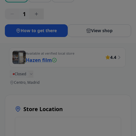
1
How to get there
View shop
Available at verified local store
4.4
Hazen film
Closed
Centro, Madrid
Store Location