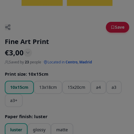
Save
Fine Art Print
€
3,00
Saved by
23
people
·
Located in
Centro, Madrid
Print size
:
10x15cm
10x15cm
13x18cm
15x20cm
a4
a3
a3+
Paper finish
:
luster
luster
glossy
matte