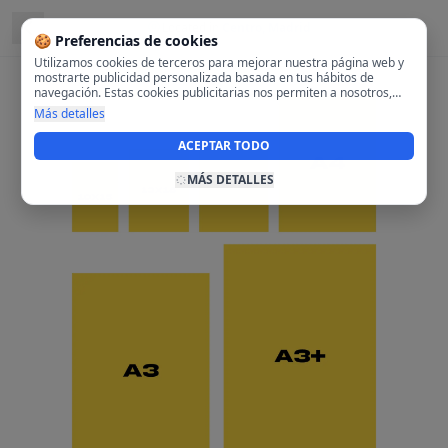
Located in
Centro, Madrid
🍪 Preferencias de cookies
Utilizamos cookies de terceros para mejorar nuestra página web y
mostrarte publicidad personalizada basada en tus hábitos de
navegación. Estas cookies publicitarias nos permiten a nosotros,
analizar tu navegación en nuestra página y en internet para
Más detalles
mostrarte anuncios relevantes para ti. Al activarlas, aceptas el uso
de cookies para fines publicitarios y la recopilación y tratamiento de
ACEPTAR TODO
tus datos de navegación, incluyendo la posible compartición de
estos datos con terceros para ofrecerte publicidad personalizada.
MÁS DETALLES