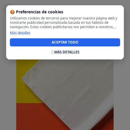
Located in
Fuencarral-El Pardo, Madrid
🍪 Preferencias de cookies
Utilizamos cookies de terceros para mejorar nuestra página web y
mostrarte publicidad personalizada basada en tus hábitos de
navegación. Estas cookies publicitarias nos permiten a nosotros,
analizar tu navegación en nuestra página y en internet para
Más detalles
mostrarte anuncios relevantes para ti. Al activarlas, aceptas el uso
de cookies para fines publicitarios y la recopilación y tratamiento de
ACEPTAR TODO
tus datos de navegación, incluyendo la posible compartición de
estos datos con terceros para ofrecerte publicidad personalizada.
MÁS DETALLES