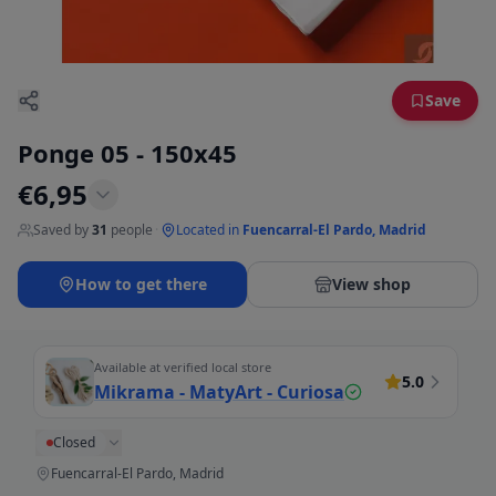
Save
Ponge 05 - 150x45
€
6,95
Saved by
31
people
·
Located in
Fuencarral-El Pardo, Madrid
How to get there
View shop
Available at verified local store
5.0
Mikrama - MatyArt - Curiosa
Closed
Fuencarral-El Pardo, Madrid