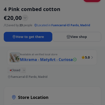
4 Pink combed cotton
€
20,00
Saved by
23
people
·
Located in
Fuencarral-El Pardo, Madrid
How to get there
View shop
Available at verified local store
5.0
Mikrama - MatyArt - Curiosa
Closed
Fuencarral-El Pardo, Madrid
Store Location