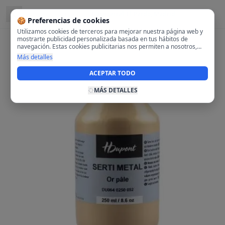
Located in
Fuencarral-El Pardo, Madrid
🍪 Preferencias de cookies
Utilizamos cookies de terceros para mejorar nuestra página web y
mostrarte publicidad personalizada basada en tus hábitos de
navegación. Estas cookies publicitarias nos permiten a nosotros,
analizar tu navegación en nuestra página y en internet para
Más detalles
mostrarte anuncios relevantes para ti. Al activarlas, aceptas el uso
de cookies para fines publicitarios y la recopilación y tratamiento de
ACEPTAR TODO
tus datos de navegación, incluyendo la posible compartición de
estos datos con terceros para ofrecerte publicidad personalizada.
MÁS DETALLES