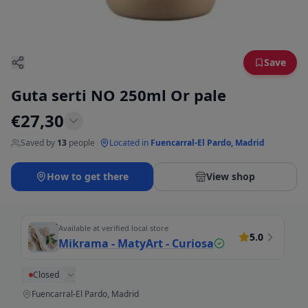
Save
Guta serti NO 250ml Or pale
€
27,30
Saved by
13
people
·
Located in
Fuencarral-El Pardo, Madrid
How to get there
View shop
Available at verified local store
5.0
Mikrama - MatyArt - Curiosa
Closed
Fuencarral-El Pardo, Madrid