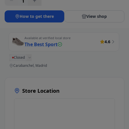
1
How to get there
View shop
Available at verified local store
4.6
The Best Sport
Closed
Carabanchel, Madrid
Store Location