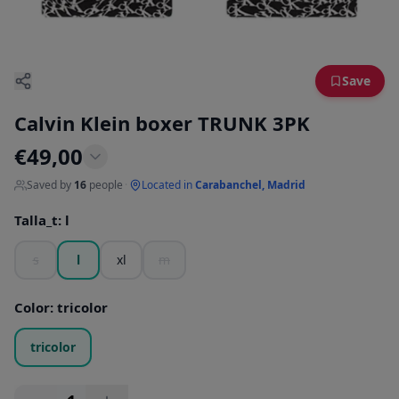
Save
Calvin Klein boxer TRUNK 3PK
€
49,00
Saved by
16
people
·
Located in
Carabanchel, Madrid
Talla_t
:
l
s
l
xl
m
Color
:
tricolor
tricolor