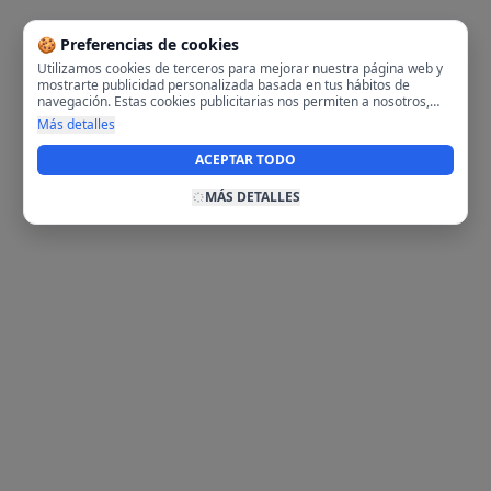
🍪 Preferencias de cookies
Utilizamos cookies de terceros para mejorar nuestra página web y
mostrarte publicidad personalizada basada en tus hábitos de
navegación. Estas cookies publicitarias nos permiten a nosotros,
analizar tu navegación en nuestra página y en internet para
Más detalles
mostrarte anuncios relevantes para ti. Al activarlas, aceptas el uso
de cookies para fines publicitarios y la recopilación y tratamiento de
ACEPTAR TODO
tus datos de navegación, incluyendo la posible compartición de
estos datos con terceros para ofrecerte publicidad personalizada.
MÁS DETALLES