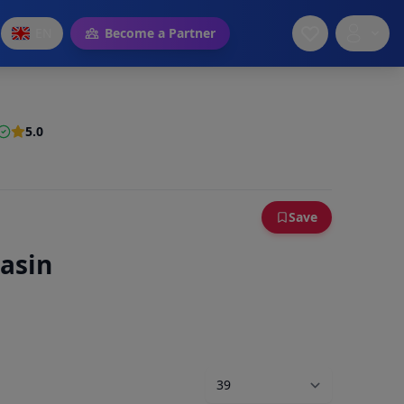
EN
Become a Partner
5.0
Save
asin