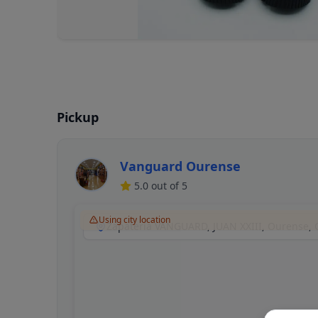
Pickup
Vanguard Ourense
5.0
out of 5
Using city location
Zapatería VANGUARD, JUAN XXIII, Ourense, 