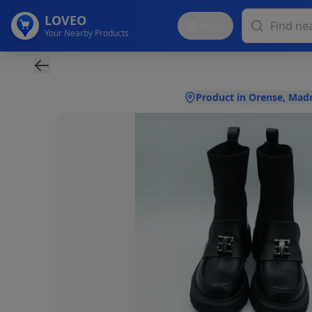
LOVEO
Map
Your Nearby Products
Product in Orense, Mad