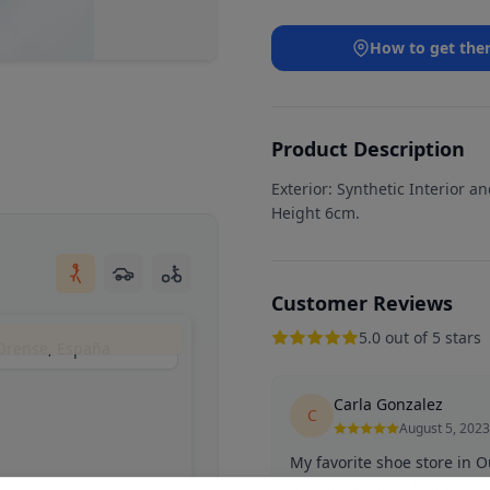
How to get the
Product Description
Exterior: Synthetic Interior a
Height 6cm.
Customer Reviews
5.0 out of 5 stars
Orense, España
Carla Gonzalez
C
August 5, 2023
My favorite shoe store in 
find something! And what ca