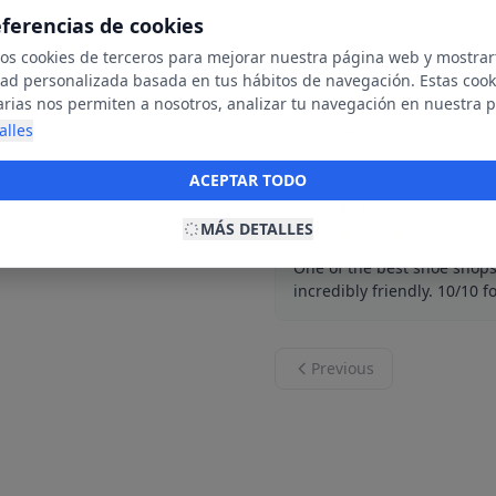
eferencias de cookies
mos cookies de terceros para mejorar nuestra página web y mostrar
Emilia Fraga
dad personalizada basada en tus hábitos de navegación. Estas cook
E
July 25, 2022
arias nos permiten a nosotros, analizar tu navegación en nuestra 
net para mostrarte anuncios relevantes para ti. Al activarlas, acept
alles
It's a very good store, the 
ookies para fines publicitarios y la recopilación y tratamiento de t
ación, incluyendo la posible compartición de estos datos con terc
ACEPTAR TODO
ecerte publicidad personalizada.
Ana Vidal
A
MÁS DETALLES
March 19, 202
One of the best shoe shops
incredibly friendly. 10/10 fo
Previous