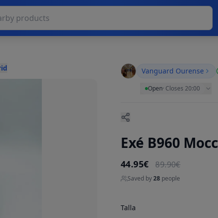
rid
Vanguard Ourense
Open
·
Closes 20:00
Exé B960 Mocc
44.95€
89.90€
Saved by
28
people
Talla