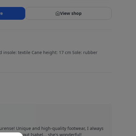
re
View shop
nd insole: textile Cane height: 17 cm Sole: rubber
Ourense! Unique and high-quality footwear, I always
n I say about Isabel... she's wonderful!