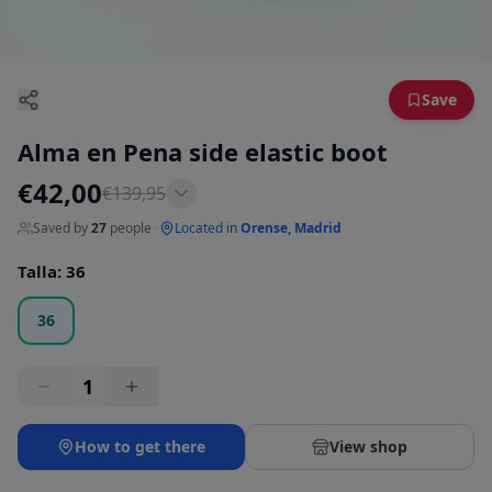
Save
Alma en Pena side elastic boot
€
42,00
€
139,95
Saved by
27
people
·
Located in
Orense, Madrid
Talla
:
36
36
1
How to get there
View shop