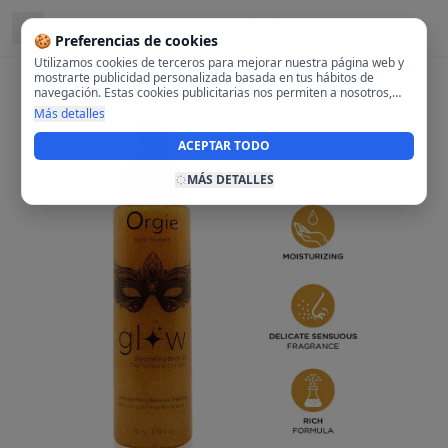
Located in
Armilla, Madrid
🍪 Preferencias de cookies
Utilizamos cookies de terceros para mejorar nuestra página web y
mostrarte publicidad personalizada basada en tus hábitos de
navegación. Estas cookies publicitarias nos permiten a nosotros,
analizar tu navegación en nuestra página y en internet para
Más detalles
mostrarte anuncios relevantes para ti. Al activarlas, aceptas el uso
de cookies para fines publicitarios y la recopilación y tratamiento de
ACEPTAR TODO
tus datos de navegación, incluyendo la posible compartición de
estos datos con terceros para ofrecerte publicidad personalizada.
MÁS DETALLES