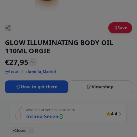
Save
GLOW ILLUMINATING BODY OIL
110ML ORGIE
€
27,95
Located in
Armilla, Madrid
How to get there
View shop
Available at verified local store
4.4
Intima Senza
Closed