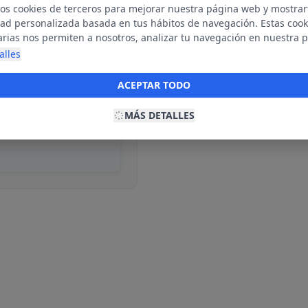
mos cookies de terceros para mejorar nuestra página web y mostrar
dad personalizada basada en tus hábitos de navegación. Estas cook
arias nos permiten a nosotros, analizar tu navegación en nuestra 
net para mostrarte anuncios relevantes para ti. Al activarlas, acept
alles
ble
ookies para fines publicitarios y la recopilación y tratamiento de t
ación, incluyendo la posible compartición de estos datos con terc
ACEPTAR TODO
ecerte publicidad personalizada.
MÁS DETALLES