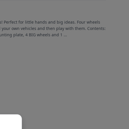
s! Perfect for little hands and big ideas. Four wheels
d your own vehicles and then play with them. Contents:
ounting plate, 4 BIG wheels and 1
...