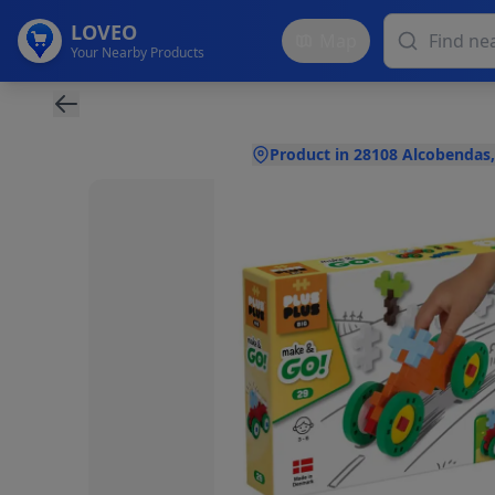
LOVEO
Map
Your Nearby Products
Product in 28108 Alcobendas