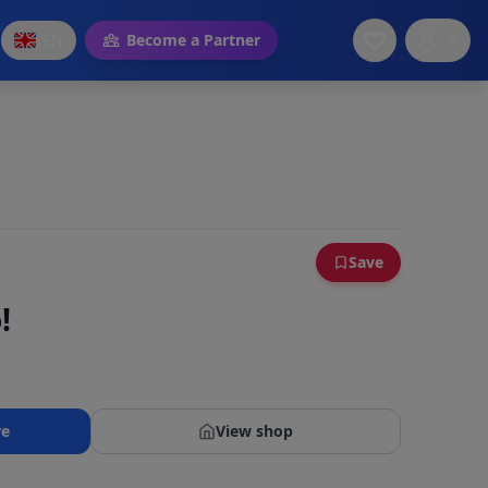
EN
Become a Partner
Save
!
re
View shop