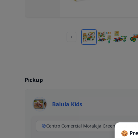
Pickup
Balula Kids
🍪 Pr