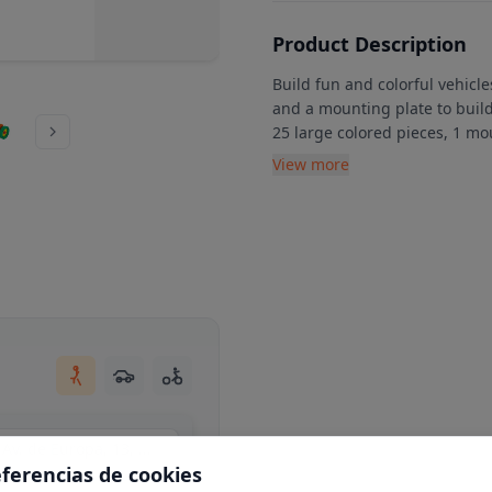
Product Description
Build fun and colorful vehicle
and a mounting plate to buil
25 large colored pieces, 1 m
View more
Centro Comercial Moraleja Green, local C34, Av. de Europa, 13, N 1-25, 28108 Alcobendas, Madrid
eferencias de cookies