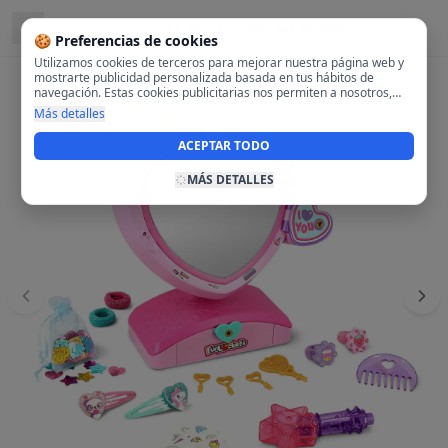
Located in
28108 Alcobendas, Madrid
🍪 Preferencias de cookies
Utilizamos cookies de terceros para mejorar nuestra página web y
mostrarte publicidad personalizada basada en tus hábitos de
navegación. Estas cookies publicitarias nos permiten a nosotros,
analizar tu navegación en nuestra página y en internet para
Más detalles
mostrarte anuncios relevantes para ti. Al activarlas, aceptas el uso
de cookies para fines publicitarios y la recopilación y tratamiento de
ACEPTAR TODO
tus datos de navegación, incluyendo la posible compartición de
estos datos con terceros para ofrecerte publicidad personalizada.
MÁS DETALLES