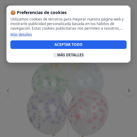
Located in
28108 Alcobendas, Madrid
🍪 Preferencias de cookies
Utilizamos cookies de terceros para mejorar nuestra página web y
mostrarte publicidad personalizada basada en tus hábitos de
navegación. Estas cookies publicitarias nos permiten a nosotros,
analizar tu navegación en nuestra página y en internet para
Más detalles
mostrarte anuncios relevantes para ti. Al activarlas, aceptas el uso
de cookies para fines publicitarios y la recopilación y tratamiento de
ACEPTAR TODO
tus datos de navegación, incluyendo la posible compartición de
estos datos con terceros para ofrecerte publicidad personalizada.
MÁS DETALLES