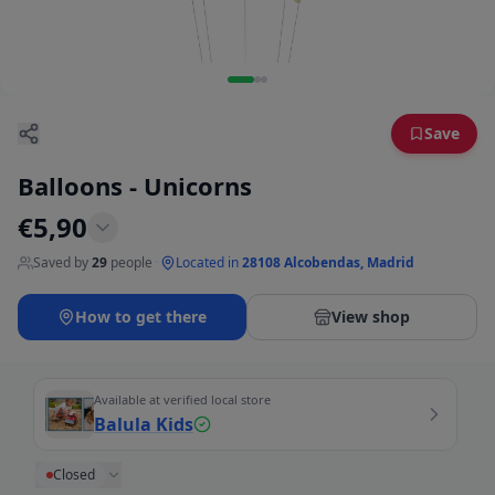
Save
Balloons - Unicorns
€
5,90
Saved by
29
people
·
Located in
28108 Alcobendas, Madrid
How to get there
View shop
Available at verified local store
Balula Kids
Closed