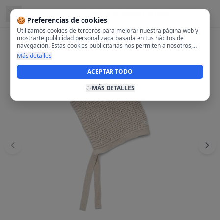
Located in
28108 Alcobendas, Madrid
🍪 Preferencias de cookies
Utilizamos cookies de terceros para mejorar nuestra página web y
mostrarte publicidad personalizada basada en tus hábitos de
navegación. Estas cookies publicitarias nos permiten a nosotros,
analizar tu navegación en nuestra página y en internet para
Más detalles
mostrarte anuncios relevantes para ti. Al activarlas, aceptas el uso
de cookies para fines publicitarios y la recopilación y tratamiento de
ACEPTAR TODO
tus datos de navegación, incluyendo la posible compartición de
estos datos con terceros para ofrecerte publicidad personalizada.
MÁS DETALLES