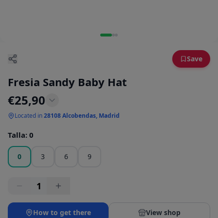
Save
Fresia Sandy Baby Hat
€
25,90
Located in
28108 Alcobendas, Madrid
Talla
:
0
0
3
6
9
1
How to get there
View shop