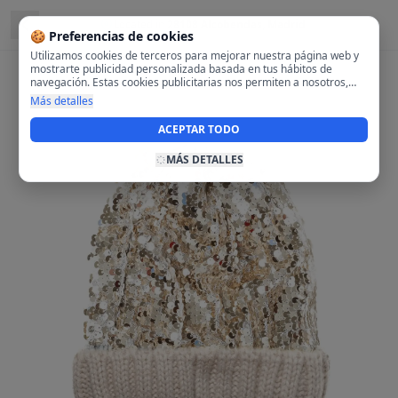
Located in
28108 Alcobendas, Madrid
🍪 Preferencias de cookies
Utilizamos cookies de terceros para mejorar nuestra página web y
mostrarte publicidad personalizada basada en tus hábitos de
navegación. Estas cookies publicitarias nos permiten a nosotros,
analizar tu navegación en nuestra página y en internet para
Más detalles
mostrarte anuncios relevantes para ti. Al activarlas, aceptas el uso
de cookies para fines publicitarios y la recopilación y tratamiento de
ACEPTAR TODO
tus datos de navegación, incluyendo la posible compartición de
estos datos con terceros para ofrecerte publicidad personalizada.
MÁS DETALLES