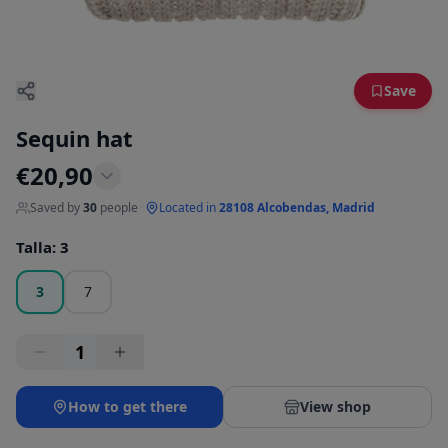
Save
Sequin hat
€
20,90
Saved by
30
people
·
Located in
28108 Alcobendas, Madrid
Talla
:
3
3
7
1
How to get there
View shop