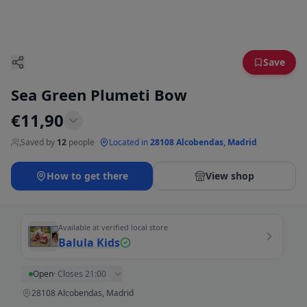
Save
Sea Green Plumeti Bow
€
11,90
Saved by
12
people
·
Located in
28108 Alcobendas, Madrid
How to get there
View shop
Available at verified local store
Balula Kids
Open
·
Closes 21:00
28108 Alcobendas, Madrid