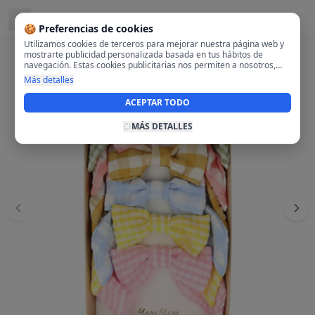
Located in
28108 Alcobendas, Madrid
🍪 Preferencias de cookies
Utilizamos cookies de terceros para mejorar nuestra página web y
mostrarte publicidad personalizada basada en tus hábitos de
navegación. Estas cookies publicitarias nos permiten a nosotros,
analizar tu navegación en nuestra página y en internet para
Más detalles
mostrarte anuncios relevantes para ti. Al activarlas, aceptas el uso
de cookies para fines publicitarios y la recopilación y tratamiento de
ACEPTAR TODO
tus datos de navegación, incluyendo la posible compartición de
estos datos con terceros para ofrecerte publicidad personalizada.
MÁS DETALLES