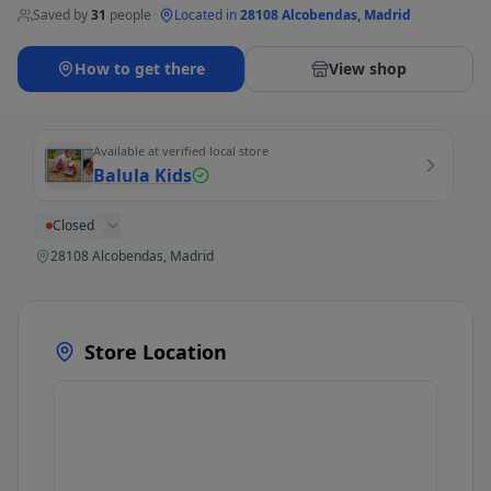
Saved by
31
people
·
Located in
28108 Alcobendas, Madrid
How to get there
View shop
Available at verified local store
Balula Kids
Closed
28108 Alcobendas, Madrid
Store Location