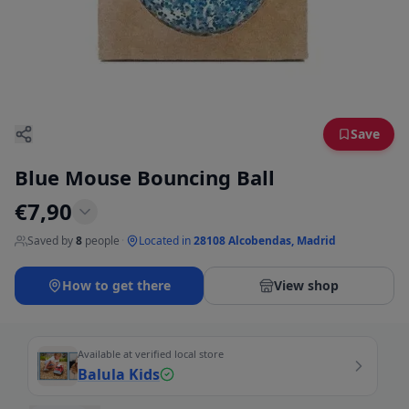
Save
Blue Mouse Bouncing Ball
€
7,90
Saved by
8
people
·
Located in
28108 Alcobendas, Madrid
How to get there
View shop
Available at verified local store
Balula Kids