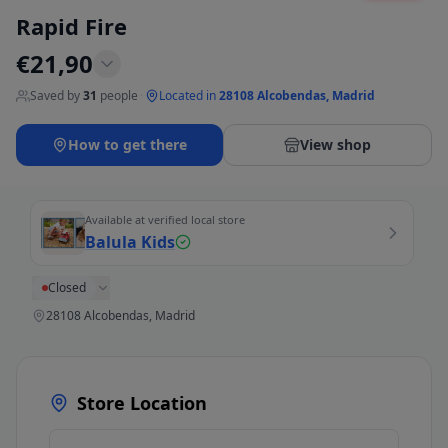
Rapid Fire
€
21,90
Saved by
31
people
·
Located in
28108 Alcobendas, Madrid
How to get there
View shop
Available at verified local store
Balula Kids
Closed
28108 Alcobendas, Madrid
Store Location