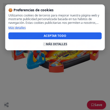
Located in
28108 Alcobendas, Madrid
🍪 Preferencias de cookies
Utilizamos cookies de terceros para mejorar nuestra página web y
mostrarte publicidad personalizada basada en tus hábitos de
navegación. Estas cookies publicitarias nos permiten a nosotros,
analizar tu navegación en nuestra página y en internet para
Más detalles
mostrarte anuncios relevantes para ti. Al activarlas, aceptas el uso
de cookies para fines publicitarios y la recopilación y tratamiento de
ACEPTAR TODO
tus datos de navegación, incluyendo la posible compartición de
estos datos con terceros para ofrecerte publicidad personalizada.
MÁS DETALLES
Save