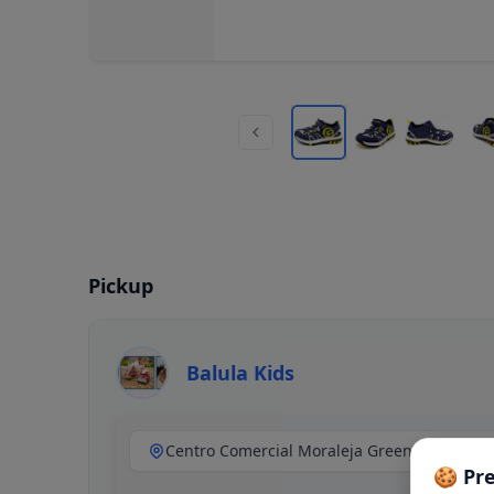
Pickup
Balula Kids
🍪 Pr