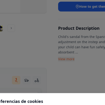
How to get the
Product Description
Child's sandal from the Spani
adjustment on the instep and 
your child can have fun safely
absorbent
...
View more
Centro Comercial Moraleja Green, local C34, Av. de Europa, 13, N 1-25, 28108 Alcobendas, Madrid
eferencias de cookies