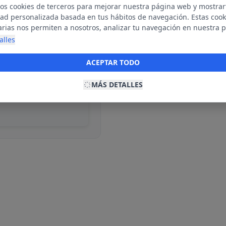
mos cookies de terceros para mejorar nuestra página web y mostrar
dad personalizada basada en tus hábitos de navegación. Estas cook
arias nos permiten a nosotros, analizar tu navegación en nuestra 
net para mostrarte anuncios relevantes para ti. Al activarlas, acept
alles
ble
ookies para fines publicitarios y la recopilación y tratamiento de t
ación, incluyendo la posible compartición de estos datos con terc
ACEPTAR TODO
ecerte publicidad personalizada.
MÁS DETALLES