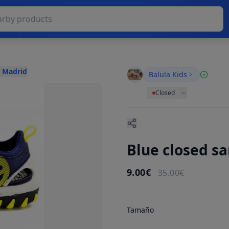
, Madrid
Balula Kids
Closed
Blue closed s
9.00€
35.00€
Tamaño