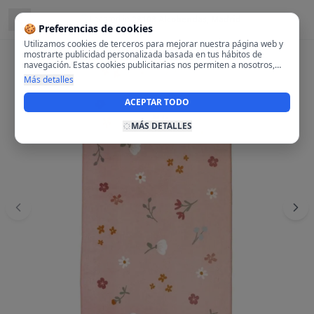
Located in
28108 Alcobendas, Madrid
🍪 Preferencias de cookies
Utilizamos cookies de terceros para mejorar nuestra página web y
mostrarte publicidad personalizada basada en tus hábitos de
navegación. Estas cookies publicitarias nos permiten a nosotros,
analizar tu navegación en nuestra página y en internet para
Más detalles
mostrarte anuncios relevantes para ti. Al activarlas, aceptas el uso
de cookies para fines publicitarios y la recopilación y tratamiento de
ACEPTAR TODO
tus datos de navegación, incluyendo la posible compartición de
estos datos con terceros para ofrecerte publicidad personalizada.
MÁS DETALLES