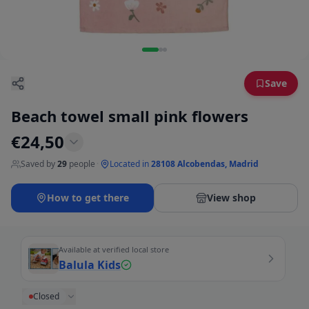
Save
Beach towel small pink flowers
€
24,50
Saved by
29
people
·
Located in
28108 Alcobendas, Madrid
How to get there
View shop
Available at verified local store
Balula Kids
Closed