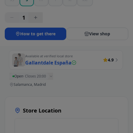
1
How to get there
View shop
Available at verified local store
4.9
Gallantdale España
Open
·
Closes 20:00
Salamanca, Madrid
Store Location