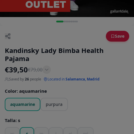
Save
Kandinsky Lady Bimba Health
Pajama
€
39,50
€
79,00
Saved by
26
people
·
Located in
Salamanca, Madrid
Color
:
aquamarine
aquamarine
purpura
Talla
:
s
xs
s
m
l
xl
xxl