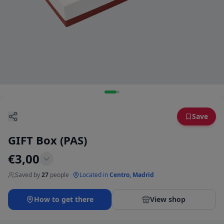
Save
GIFT Box (PAS)
€
3,00
Saved by
27
people
·
Located in
Centro, Madrid
How to get there
View shop