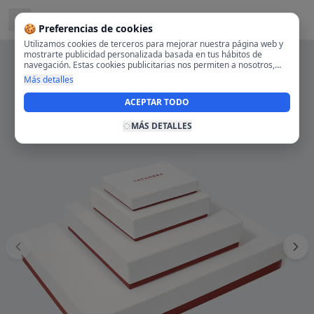
Located in
Centro, Madrid
🍪 Preferencias de cookies
Utilizamos cookies de terceros para mejorar nuestra página web y
mostrarte publicidad personalizada basada en tus hábitos de
navegación. Estas cookies publicitarias nos permiten a nosotros,
analizar tu navegación en nuestra página y en internet para
Más detalles
mostrarte anuncios relevantes para ti. Al activarlas, aceptas el uso
de cookies para fines publicitarios y la recopilación y tratamiento de
ACEPTAR TODO
tus datos de navegación, incluyendo la posible compartición de
estos datos con terceros para ofrecerte publicidad personalizada.
MÁS DETALLES