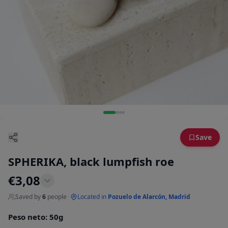
Save
SPHERIKA, black lumpfish roe
€
3,08
Saved by
6
people
·
Located in
Pozuelo de Alarcón, Madrid
Peso neto
:
50g