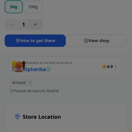
50g
100g
1
How to get there
View shop
Available at verified local store
4.9
Spherika
Closed
Pozuelo de Alarcón, Madrid
Store Location