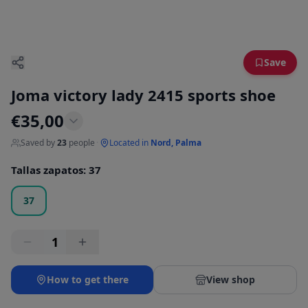
Save
Joma victory lady 2415 sports shoe
€
35,00
Saved by
23
people
·
Located in
Nord, Palma
Tallas zapatos
:
37
37
1
How to get there
View shop