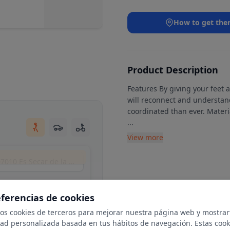
How to get the
Product Description
Features By giving your feet 
will reconnect and understa
coordinated than ever. Mater
...
View more
Plaça Pare Antoni Ramon Pasqual, 7, Nord, 07010 Es Secar de la Real, Illes Balears, Spain
eferencias de cookies
mos cookies de terceros para mejorar nuestra página web y mostrar
dad personalizada basada en tus hábitos de navegación. Estas cook