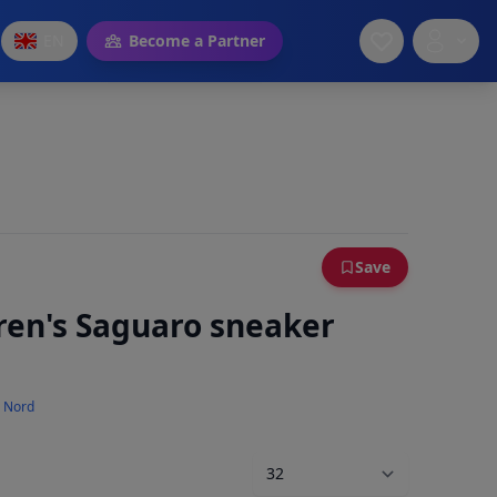
EN
Become a Partner
Save
dren's Saguaro sneaker
n Nord