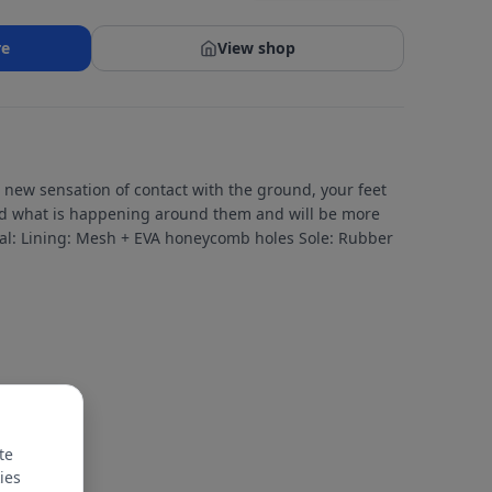
re
View shop
a new sensation of contact with the ground, your feet
nd what is happening around them and will be more
ial: Lining: Mesh + EVA honeycomb holes Sole: Rubber
te
ies