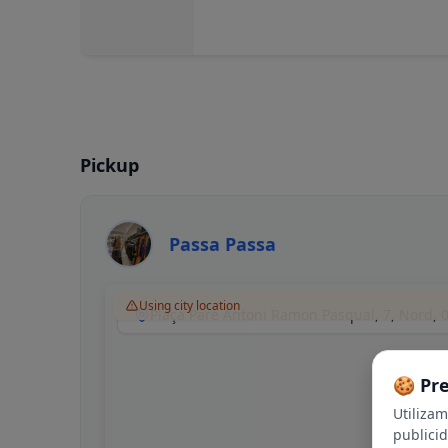
Pickup
Passa Passa
Using city location
🍪 Pr
Utiliza
publici