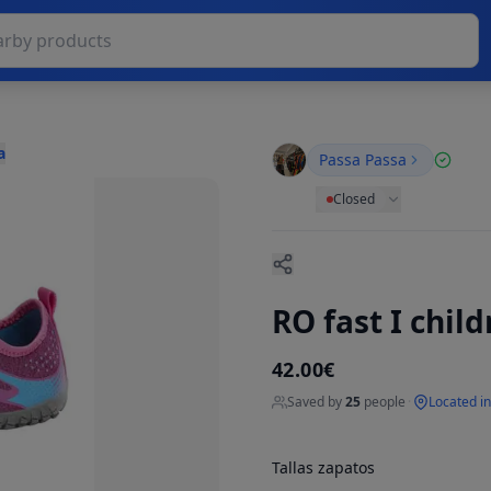
a
Passa Passa
Closed
RO fast I chil
42.00€
Saved by
25
people
·
Located i
Tallas zapatos