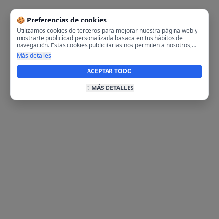
🍪 Preferencias de cookies
Utilizamos cookies de terceros para mejorar nuestra página web y
mostrarte publicidad personalizada basada en tus hábitos de
navegación. Estas cookies publicitarias nos permiten a nosotros,
analizar tu navegación en nuestra página y en internet para
Más detalles
mostrarte anuncios relevantes para ti. Al activarlas, aceptas el uso
de cookies para fines publicitarios y la recopilación y tratamiento de
ACEPTAR TODO
tus datos de navegación, incluyendo la posible compartición de
estos datos con terceros para ofrecerte publicidad personalizada.
MÁS DETALLES