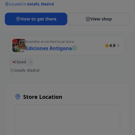
Located in
Getafe, Madrid
How to get there
View shop
Available at verified local store
4.9
Ediciones Antigona
Closed
Getafe, Madrid
Store Location