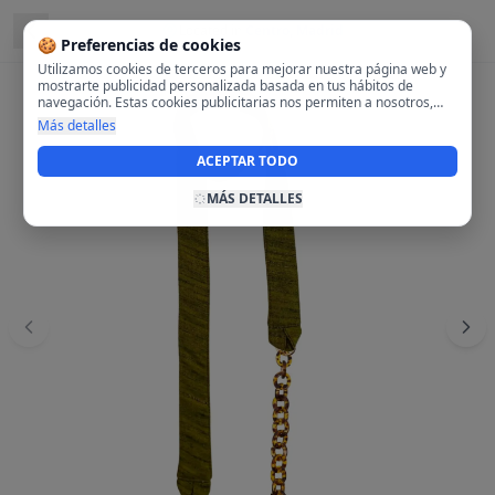
Located in
Centro, Madrid
🍪 Preferencias de cookies
Utilizamos cookies de terceros para mejorar nuestra página web y
mostrarte publicidad personalizada basada en tus hábitos de
navegación. Estas cookies publicitarias nos permiten a nosotros,
analizar tu navegación en nuestra página y en internet para
Más detalles
mostrarte anuncios relevantes para ti. Al activarlas, aceptas el uso
de cookies para fines publicitarios y la recopilación y tratamiento de
ACEPTAR TODO
tus datos de navegación, incluyendo la posible compartición de
estos datos con terceros para ofrecerte publicidad personalizada.
MÁS DETALLES