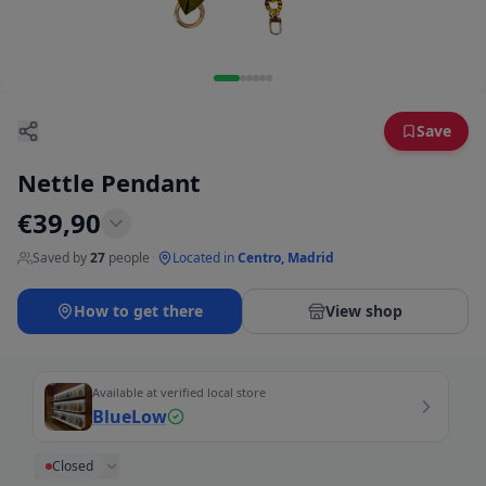
Save
Nettle Pendant
€
39,90
Saved by
27
people
·
Located in
Centro, Madrid
How to get there
View shop
Available at verified local store
BlueLow
Closed