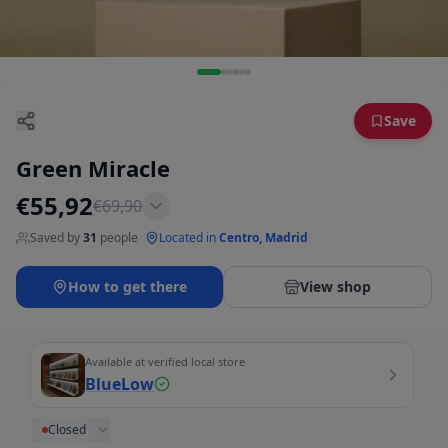
Save
Green Miracle
€
55,92
€
69,90
Saved by
31
people
·
Located in
Centro, Madrid
How to get there
View shop
Available at verified local store
BlueLow
Closed