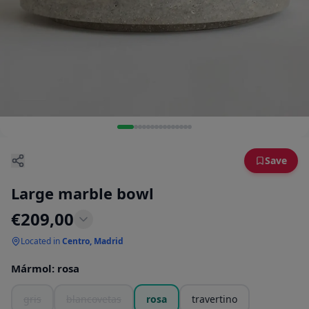
Save
Large marble bowl
€
209,00
Located in
Centro, Madrid
Mármol
:
rosa
gris
blancovetas
rosa
travertino