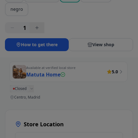
negro
1
How to get there
View shop
Available at verified local store
5.0
Matuta Home
Closed
Centro, Madrid
Store Location