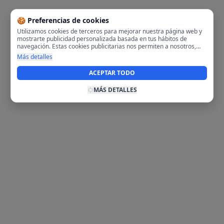
🍪 Preferencias de cookies
Utilizamos cookies de terceros para mejorar nuestra página web y
mostrarte publicidad personalizada basada en tus hábitos de
navegación. Estas cookies publicitarias nos permiten a nosotros,
analizar tu navegación en nuestra página y en internet para
Más detalles
mostrarte anuncios relevantes para ti. Al activarlas, aceptas el uso
de cookies para fines publicitarios y la recopilación y tratamiento de
ACEPTAR TODO
tus datos de navegación, incluyendo la posible compartición de
estos datos con terceros para ofrecerte publicidad personalizada.
MÁS DETALLES