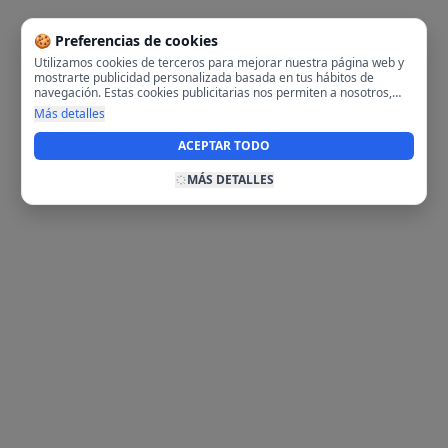
🍪 Preferencias de cookies
Utilizamos cookies de terceros para mejorar nuestra página web y
mostrarte publicidad personalizada basada en tus hábitos de
navegación. Estas cookies publicitarias nos permiten a nosotros,
analizar tu navegación en nuestra página y en internet para
Más detalles
mostrarte anuncios relevantes para ti. Al activarlas, aceptas el uso
de cookies para fines publicitarios y la recopilación y tratamiento de
ACEPTAR TODO
tus datos de navegación, incluyendo la posible compartición de
estos datos con terceros para ofrecerte publicidad personalizada.
MÁS DETALLES