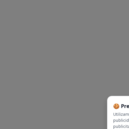
🍪 Pr
Utiliza
publici
publicit