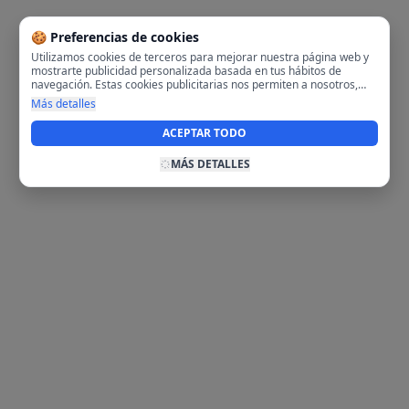
🍪 Preferencias de cookies
Utilizamos cookies de terceros para mejorar nuestra página web y
mostrarte publicidad personalizada basada en tus hábitos de
navegación. Estas cookies publicitarias nos permiten a nosotros,
analizar tu navegación en nuestra página y en internet para
Más detalles
mostrarte anuncios relevantes para ti. Al activarlas, aceptas el uso
de cookies para fines publicitarios y la recopilación y tratamiento de
ACEPTAR TODO
tus datos de navegación, incluyendo la posible compartición de
estos datos con terceros para ofrecerte publicidad personalizada.
MÁS DETALLES