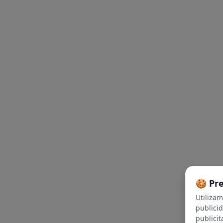
🍪 Pr
Utiliza
publici
publicit