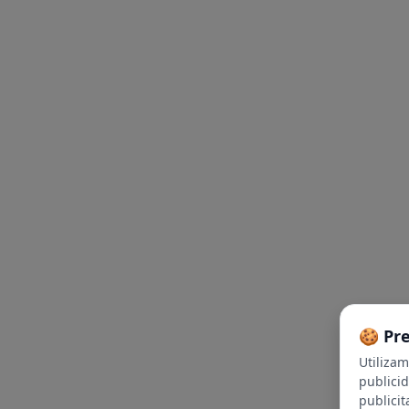
🍪 Pr
Utiliza
publici
publicit