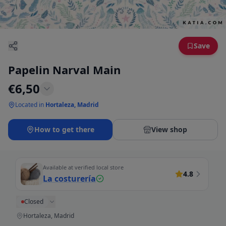
Save
Papelin Narval Main
€
6,50
Located in
Hortaleza, Madrid
How to get there
View shop
Available at verified local store
4.8
La costurería
Closed
Hortaleza, Madrid