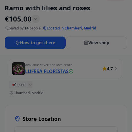
Ramo with lilies and roses
€
105,00
Saved by
14
people
·
Located in
Chamberí, Madrid
How to get there
View shop
Available at verified local store
4.7
LUFESA FLORISTAS
Closed
Chamberí, Madrid
Store Location