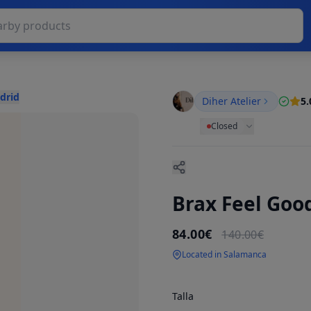
drid
Diher Atelier
5.
Closed
Brax Feel Goo
84.00€
140.00€
Located in Salamanca
Talla