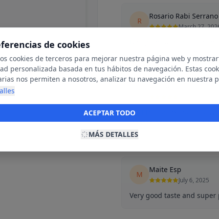
Rosario Rabi Serrano
R
March 27, 202
Delighted with this atelier 
eferencias de cookies
guided. Excellent service. 
mos cookies de terceros para mejorar nuestra página web y mostrar
dad personalizada basada en tus hábitos de navegación. Estas cook
arias nos permiten a nosotros, analizar tu navegación en nuestra 
Aleida
net para mostrarte anuncios relevantes para ti. Al activarlas, acept
alles
A
November 30,
ookies para fines publicitarios y la recopilación y tratamiento de t
ación, incluyendo la posible compartición de estos datos con terc
DIHER is an exceptional wo
ACEPTAR TODO
ecerte publicidad personalizada.
located at 49 Nunez de Balb
MÁS DETALLES
Read more
Maite Esp
M
July 6, 2025
Very good taste and super p