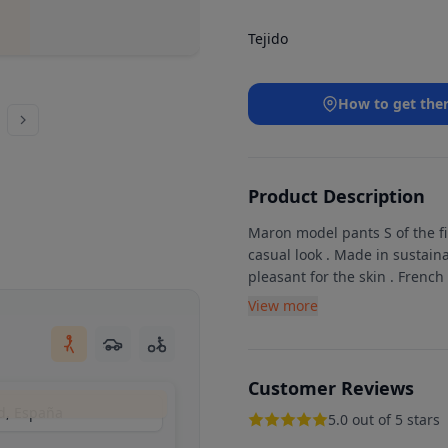
Tejido
How to get the
Product Description
Maron model pants S of the fir
casual look . Made in sustain
pleasant for the skin . Frenc
View more
Customer Reviews
d, España
5.0 out of 5 stars