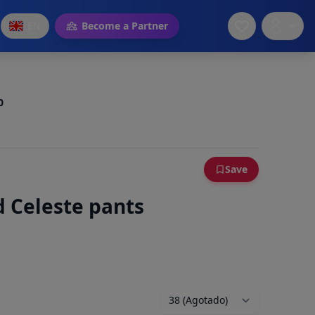
EN
Become a Partner
0
Save
d Celeste pants