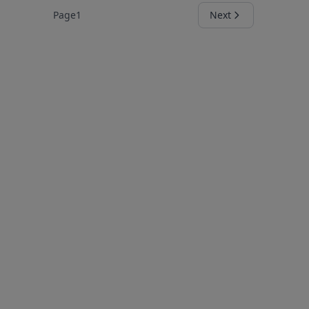
Page
1
Next