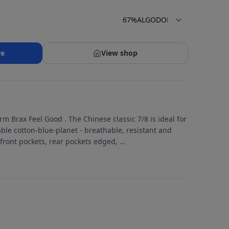
re
View shop
m Brax Feel Good . The Chinese classic 7/8 is ideal for
able cotton-blue-planet - breathable, resistant and
h front pockets, rear pockets edged,
...