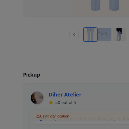
Pickup
Diher Atelier
5.0
out of 5
Using city location
DIHER, Calle de Núñez de Balboa, 49, Madri