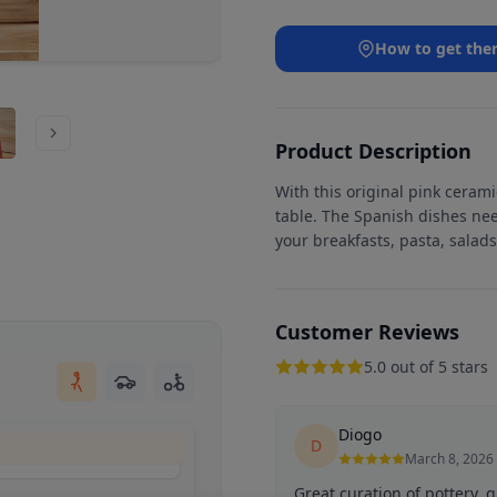
How to get the
Product Description
With this original pink cerami
table. The Spanish dishes nee
your breakfasts, pasta, salads
Customer Reviews
5.0 out of 5 stars
Diogo
D
March 8, 2026
Great curation of pottery, g