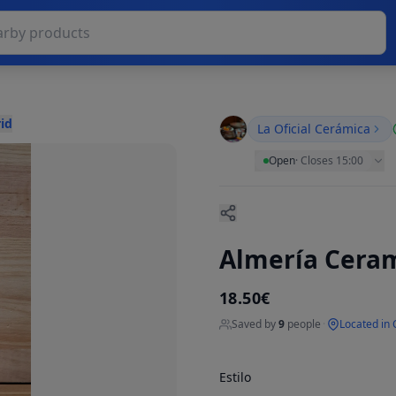
id
La Oficial Cerámica
Open
·
Closes 15:00
Almería Ceram
18.50€
Saved by
9
people
·
Located in 
Estilo