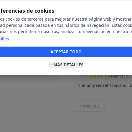
eferencias de cookies
mos cookies de terceros para mejorar nuestra página web y mostrar
Kim A
K
dad personalizada basada en tus hábitos de navegación. Estas cook
January 31, 20
arias nos permiten a nosotros, analizar tu navegación en nuestra 
A beautiful shop where you
net para mostrarte anuncios relevantes para ti. Al activarlas, acept
alles
products are unique and lo
ookies para fines publicitarios y la recopilación y tratamiento de t
Read more
ación, incluyendo la posible compartición de estos datos con terc
ACEPTAR TODO
ecerte publicidad personalizada.
MÁS DETALLES
Brian Bocquet
B
December 27,
The only regret I have is I 
Previous