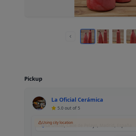
Pickup
La Oficial Cerámica
5.0
out of 5
Using city location
La Oficial, Calle de Pelayo, Madrid, España