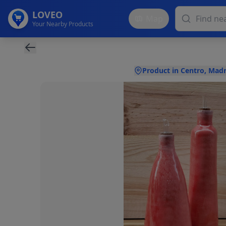
LOVEO
Map
Your Nearby Products
Product in Centro, Madr