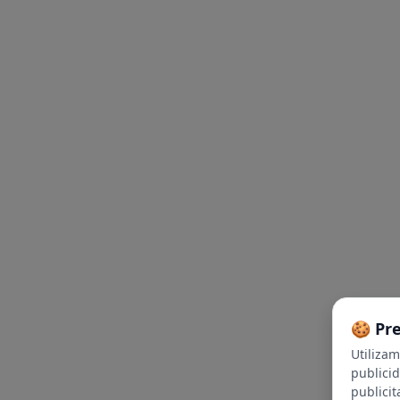
🍪 Pr
Utiliza
publici
publicit