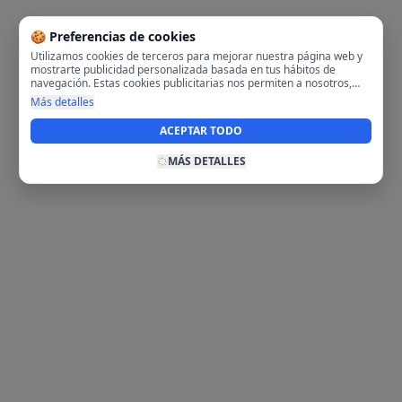
🍪 Preferencias de cookies
Utilizamos cookies de terceros para mejorar nuestra página web y
mostrarte publicidad personalizada basada en tus hábitos de
navegación. Estas cookies publicitarias nos permiten a nosotros,
analizar tu navegación en nuestra página y en internet para
Más detalles
mostrarte anuncios relevantes para ti. Al activarlas, aceptas el uso
de cookies para fines publicitarios y la recopilación y tratamiento de
ACEPTAR TODO
tus datos de navegación, incluyendo la posible compartición de
estos datos con terceros para ofrecerte publicidad personalizada.
MÁS DETALLES