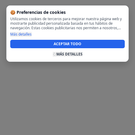
🍪 Preferencias de cookies
Utilizamos cookies de terceros para mejorar nuestra página web y
mostrarte publicidad personalizada basada en tus hábitos de
navegación. Estas cookies publicitarias nos permiten a nosotros,
analizar tu navegación en nuestra página y en internet para
Más detalles
mostrarte anuncios relevantes para ti. Al activarlas, aceptas el uso
de cookies para fines publicitarios y la recopilación y tratamiento de
ACEPTAR TODO
tus datos de navegación, incluyendo la posible compartición de
estos datos con terceros para ofrecerte publicidad personalizada.
MÁS DETALLES