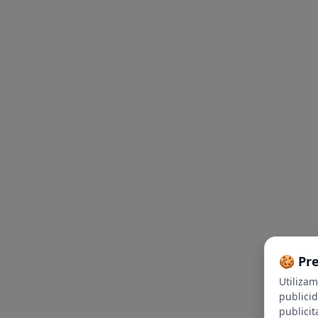
🍪 Pr
Utiliza
publici
publicit