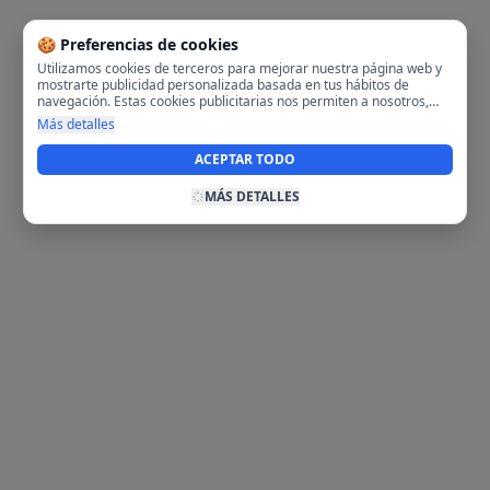
🍪 Preferencias de cookies
Utilizamos cookies de terceros para mejorar nuestra página web y
mostrarte publicidad personalizada basada en tus hábitos de
navegación. Estas cookies publicitarias nos permiten a nosotros,
analizar tu navegación en nuestra página y en internet para
Más detalles
mostrarte anuncios relevantes para ti. Al activarlas, aceptas el uso
de cookies para fines publicitarios y la recopilación y tratamiento de
ACEPTAR TODO
tus datos de navegación, incluyendo la posible compartición de
estos datos con terceros para ofrecerte publicidad personalizada.
MÁS DETALLES