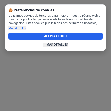
🍪 Preferencias de cookies
Utilizamos cookies de terceros para mejorar nuestra página web y
mostrarte publicidad personalizada basada en tus hábitos de
navegación. Estas cookies publicitarias nos permiten a nosotros,
analizar tu navegación en nuestra página y en internet para
Más detalles
mostrarte anuncios relevantes para ti. Al activarlas, aceptas el uso
de cookies para fines publicitarios y la recopilación y tratamiento de
ACEPTAR TODO
tus datos de navegación, incluyendo la posible compartición de
estos datos con terceros para ofrecerte publicidad personalizada.
MÁS DETALLES