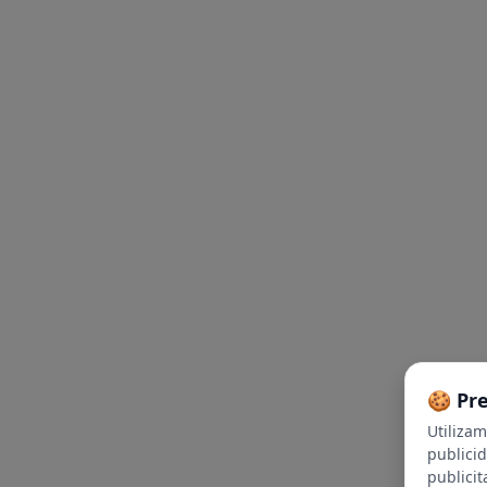
🍪 Pr
Utiliza
publici
publicit